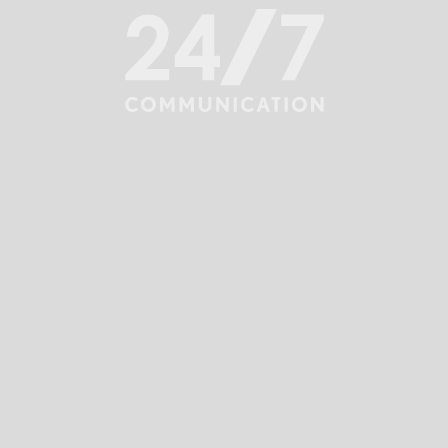
Żywności i Napojów WorldFood Warsaw.
Milena jest osobą empatyczną, która do każdego
podchodzi indywidualnie. Interesuje się psychologią
i motywacją, ze szczególnym naciskiem
na psychopatologię.
Kocha wszystkie zwierzęta, ale najbardziej swojego psa
Majkę. Jak wskazuje na to specjalizacja zawodowa – kocha
też jeść! Szczególnie podczas samotnych podróży
na koniec świata.
Szukaj
Filtr według kategorii: