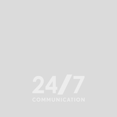
r
Bądź na bi
owany
E-mail
 więcej