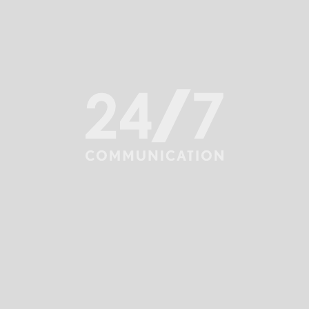
Subiektywne podsumowanie 70. Edycji Festiwalu
Kreatywności Cannes Lions 2023 – część 1
Film jest niedostępny ponieważ nie wyraziłeś zgody
na cookies Vimeo.
Zobacz film na Vimeo
Zmień ustawienia
Subiektywne podsumowanie 70. Edycji Festiwalu
Kreatywności Cannes Lions 2023 – część 2