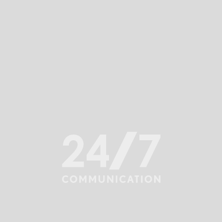
Czy meteversum, kryptowaluty
i NFT to nasza przyszłość?
Na te i inne pytania odpowiada Klaudia Chmielecka,
strateżka kreatywna w 24/7Communictation.
Zapraszamy do obejrzenia wideo z podsumowaniem
tegorocznej edycji Web Summit, jednego z największych
wydarzeń technologicznych wypełnionych po brzegi
ciekawymi wystąpieniami, inspiracjami i trendami, które
z pewnością każdy powinien poznać.
Odtwarzacz
video