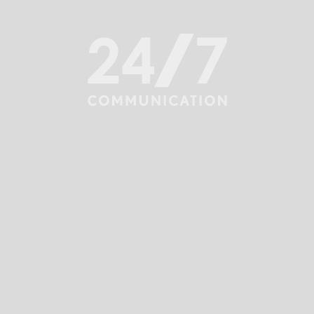
i dążenie do jak najlepszych rezultatów. Innymi słowy:
zajmiemy się Twoimi wyzwaniami komunikacyjnymi.
Zapewniamy m.in.:
RELACJE Z MEDIAMI I BIURO PRASOWE
PLANOWANIE I REALIZACJĘ KAMPANII PR
WSPÓŁPRACĘ Z PARTNERAMI
BUDOWANIE MARKI CZŁONKÓW ZARZĄDU (EXECUTIVE
POSITIONING)
WSPÓŁPRACĘ Z INFLUENCERAMI
WYDARZENIA WEWNĘTRZNE I ZEWNĘTRZNE
RELACJE INWESTORSKIE