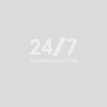
INSIGHTS
Dorota Piejko-Foltyn na stanowisku Account Director
Wróć