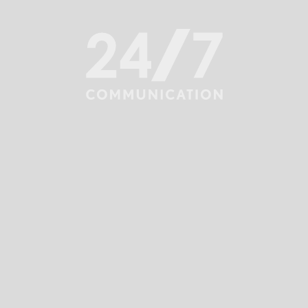
odpowiednią narrację. Analizujemy, doradzamy,
współtworzymy i wdrażamy inicjatywy związane
z reputacją.
Zapewniamy m.in.:
STRATEGIE W ZAKRESIE REPUTACJI
RAMY KOMUNIKATÓW
WGLĄD I ANALIZĘ
STRATEGIĘ KOMUNIKACYJNĄ
WARSZTATY STRATEGICZNE
MAPOWANIE INTERESARIUSZY
PRZYWÓDZTWO MYŚLOWE