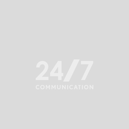
nim na kawę – nigdy nie odmówi dobrego ‘przelewu’.
Search
Filter by category:
Akademia Komunikacji Kryzysowej
Artykuły
Insights